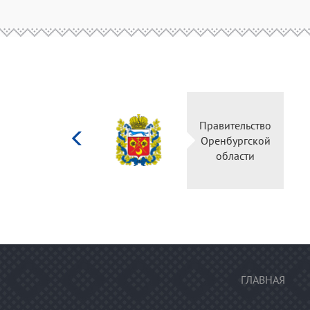
Министерство
Правительство
культуры
Оренбургской
Российской
области
федерации
ГЛАВНАЯ