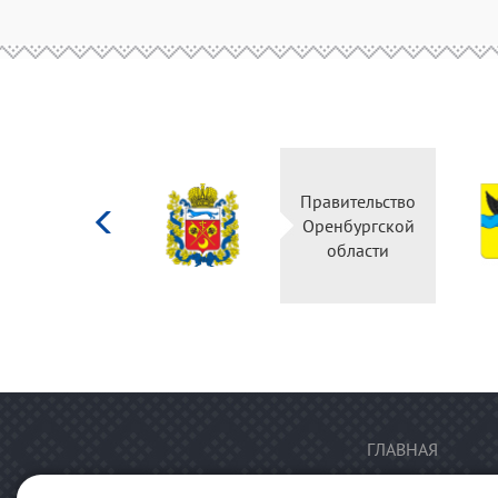
Министерство
Правительство
культуры
Оренбургской
Российской
области
федерации
ГЛАВНАЯ