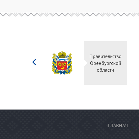
Министерство
Правительство
культуры
Оренбургской
Российской
области
федерации
ГЛАВНАЯ