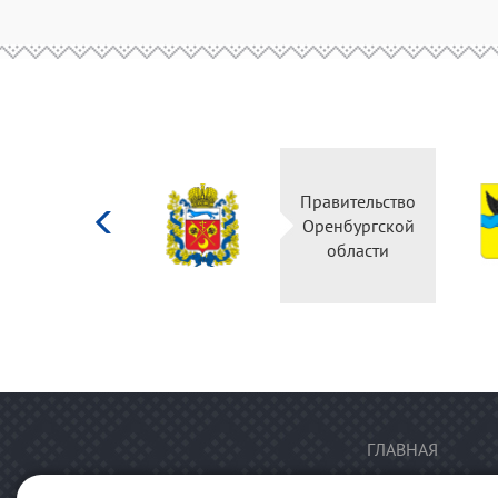
Министерство
Правительство
культуры
Оренбургской
Российской
области
федерации
ГЛАВНАЯ