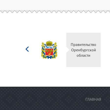
Министерство
Правительство
культуры
Оренбургской
Российской
области
федерации
ГЛАВНАЯ