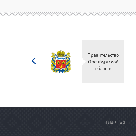
Министерство
Правительство
культуры
Оренбургской
Российской
области
федерации
ГЛАВНАЯ