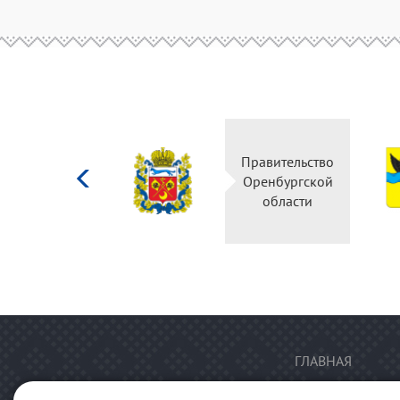
Министерство
Правительство
культуры
Оренбургской
Российской
области
федерации
ГЛАВНАЯ