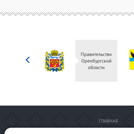
Министерство
Правительство
культуры
Оренбургской
Российской
области
федерации
ГЛАВНАЯ