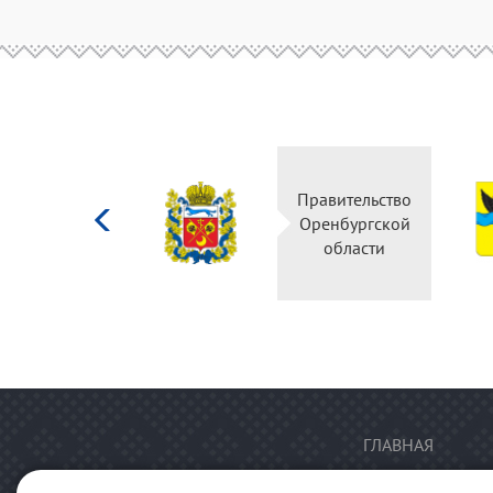
Министерство
Правительство
культуры
Оренбургской
Российской
области
федерации
ГЛАВНАЯ