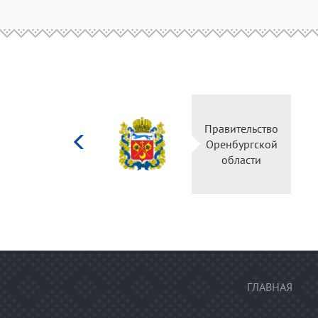
Министерство
Правительство
культуры
Оренбургской
Российской
области
федерации
ГЛАВНАЯ