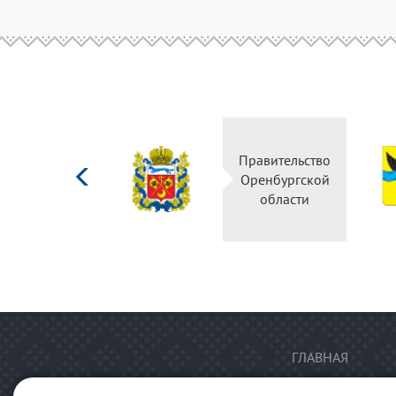
Министерство
Правительство
культуры
Оренбургской
Российской
области
федерации
ГЛАВНАЯ