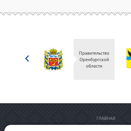
Министерство
Правительство
культуры
Оренбургской
Российской
области
федерации
ГЛАВНАЯ