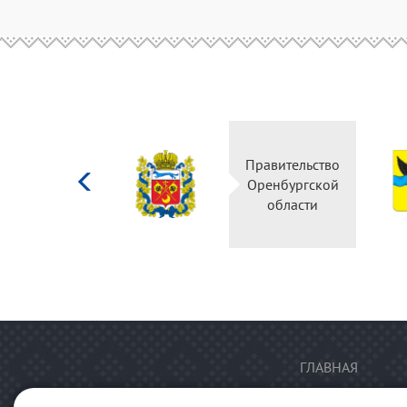
Министерство
Правительство
культуры
Оренбургской
Российской
области
федерации
ГЛАВНАЯ