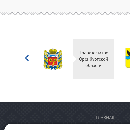
Министерство
Правительство
культуры
Оренбургской
Российской
области
федерации
ГЛАВНАЯ