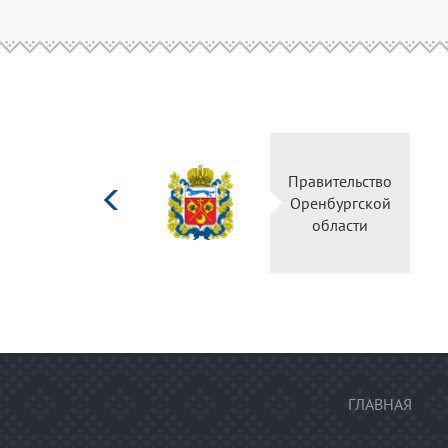
Министерство
Правительство
культуры
Оренбургской
Российской
области
федерации
ГЛАВНАЯ