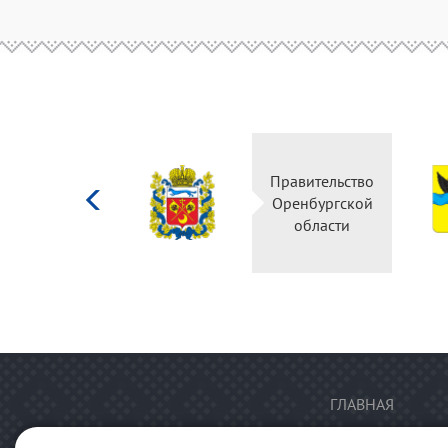
Министерство
Правительство
культуры
Оренбургской
Российской
области
федерации
ГЛАВНАЯ