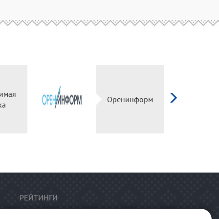
исимая
Оренинформ
енка
РЕЙТИНГИ