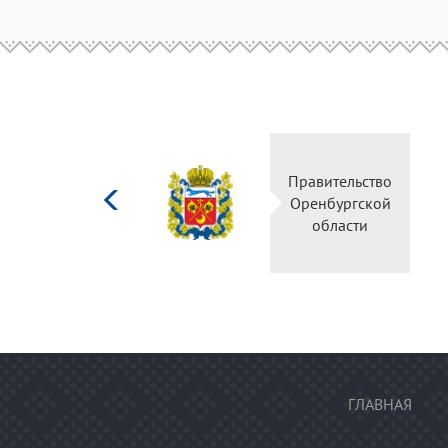
Министерство
Правительство
культуры
Оренбургской
Российской
области
федерации
ГЛАВНАЯ