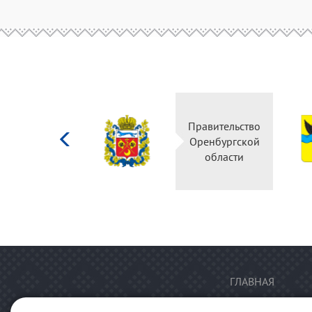
Министерство
Правительство
культуры
Оренбургской
Российской
области
федерации
ГЛАВНАЯ