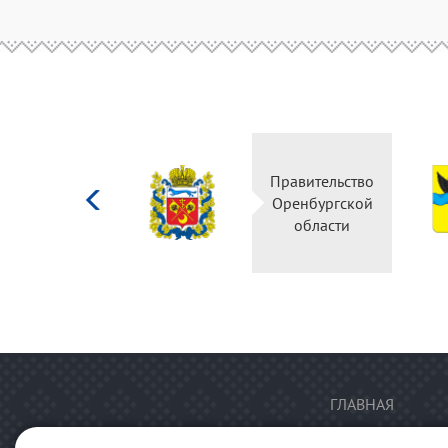
Министерство
Правительство
культуры
Оренбургской
Российской
области
федерации
ГЛАВНАЯ