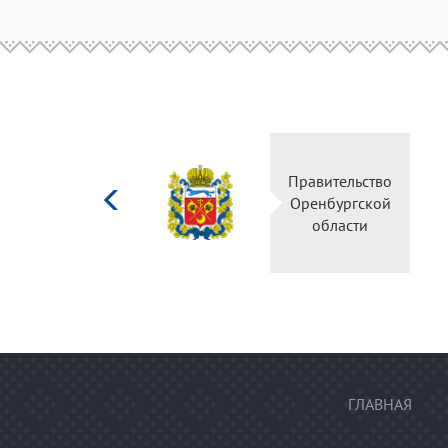
Министерство
Правительство
культуры
Оренбургской
Российской
области
федерации
ГЛАВНАЯ