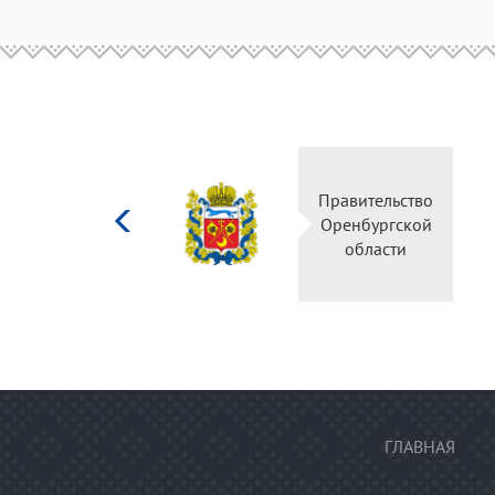
Министерство
культуры
Российской
федерации
ГЛАВНАЯ