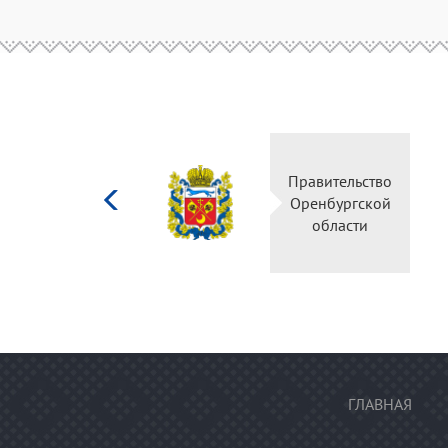
Министерство
Правительс
культуры
Оренбургск
Российской
области
федерации
ГЛАВНАЯ