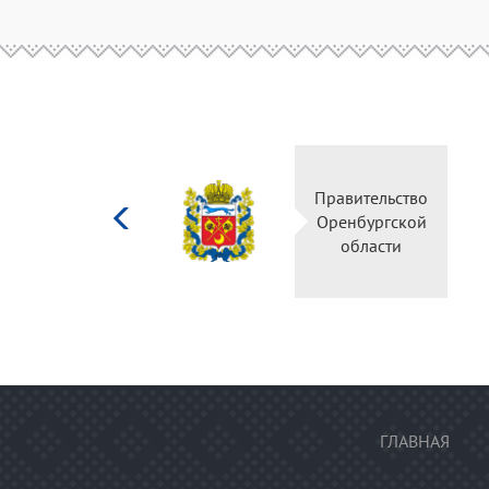
Министерство
Правительство
культуры
Оренбургской
Российской
области
федерации
ГЛАВНАЯ