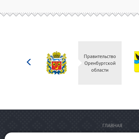
Министерство
Правительство
культуры
Оренбургской
Российской
области
федерации
ГЛАВНАЯ