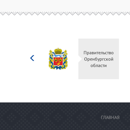
Министерство
культуры
Российской
федерации
ГЛАВНАЯ