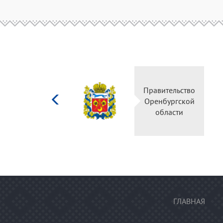
Министерство
Правительство
культуры
Оренбургской
Российской
области
федерации
ГЛАВНАЯ