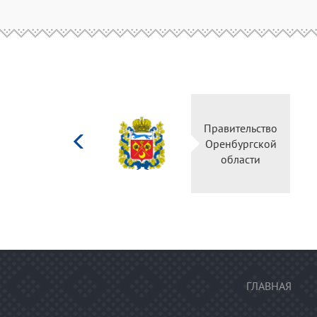
Министерство
Правительство
культуры
Оренбургской
Российской
области
федерации
ГЛАВНАЯ