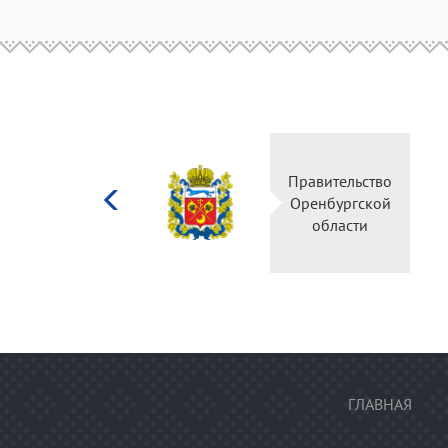
Министерство
Правительс
культуры
Оренбургск
Российской
области
федерации
ГЛАВНАЯ