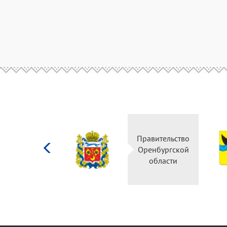
Министерство
Правительство
культуры
Оренбургской
Российской
области
федерации