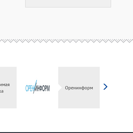
имая
Оренинформ
ка