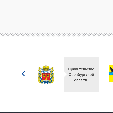
Министерство
Правительство
культуры
Оренбургской
Российской
области
федерации