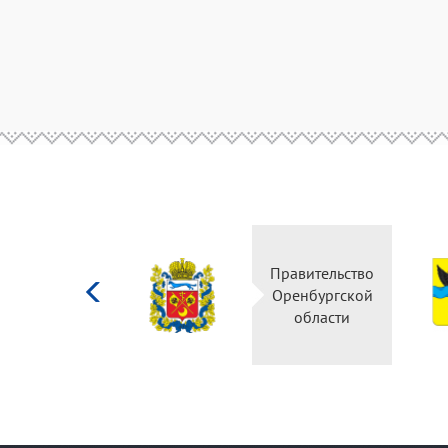
Министерство
Правительство
культуры
Оренбургской
Российской
области
федерации