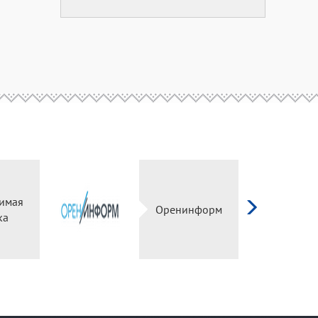
езависимая
Оренинформ
оценка