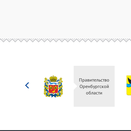
Министерство
Правительство
культуры
Оренбургской
Российской
области
федерации