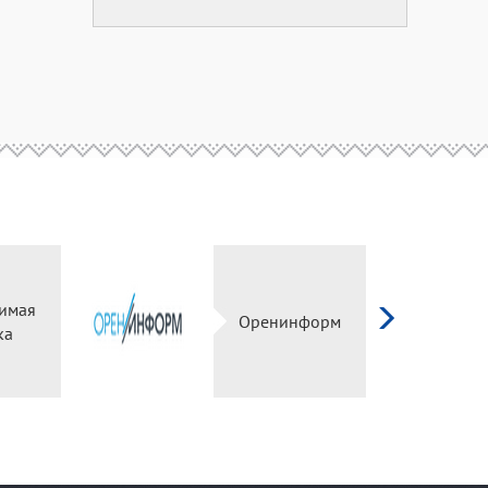
имая
Оренинформ
ка