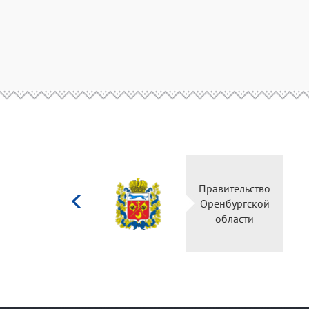
Министерство
культуры
Российской
федерации