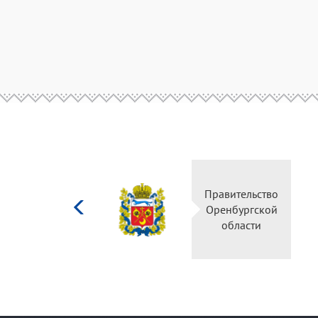
Министерство
Правительство
культуры
Оренбургской
Российской
области
федерации