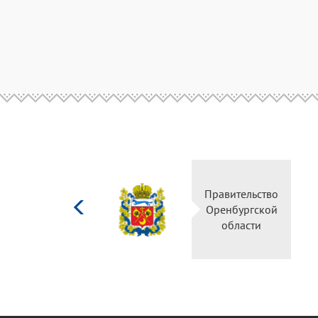
Министерство
Правительство
культуры
Оренбургской
Российской
области
федерации