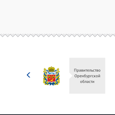
Министерство
Прав
культуры
Орен
Российской
о
федерации