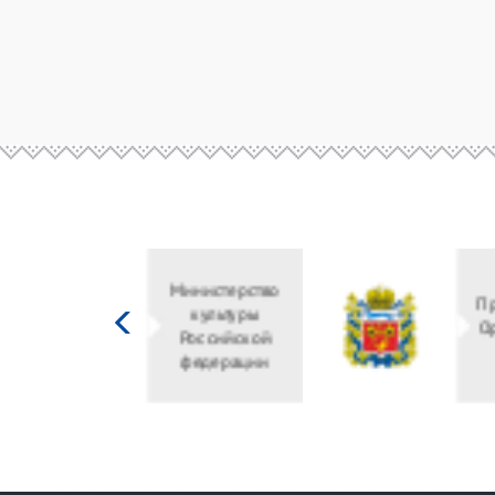
Министерство
культуры
Российской
федерации