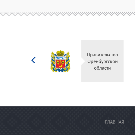
Министерство
Правительс
культуры
Оренбургск
Российской
области
федерации
ГЛАВНАЯ