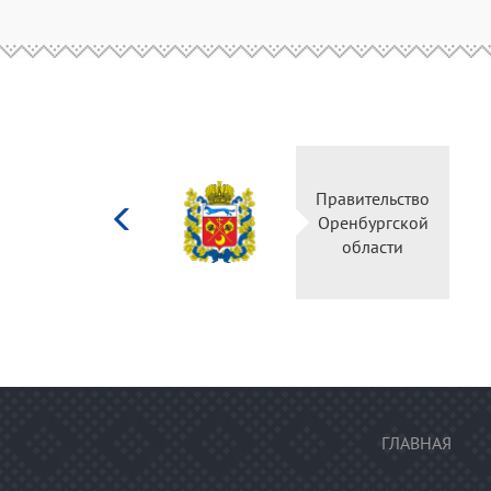
Министерство
Правител
культуры
Оренбур
Российской
облас
федерации
ГЛАВНАЯ