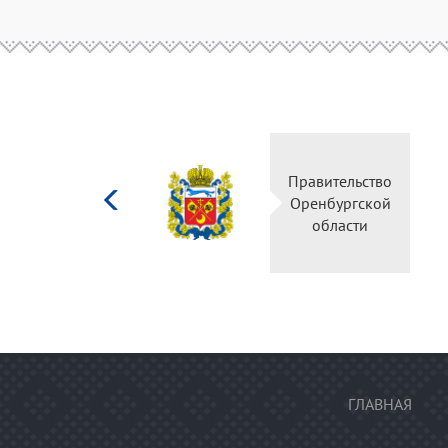
Министерство
Правительств
культуры
Оренбургско
Российской
области
федерации
ГЛАВНАЯ