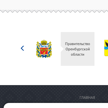
Министерство
Правительство
культуры
Оренбургской
Российской
области
федерации
ГЛАВНАЯ