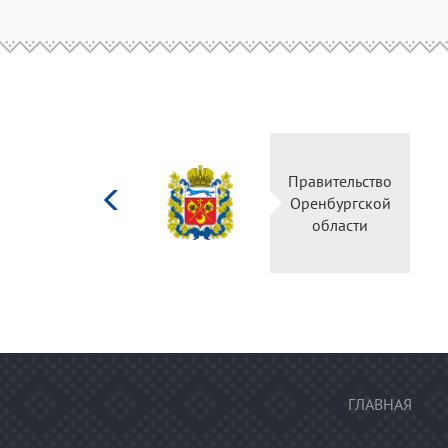
Министерство
Правительство
культуры
Оренбургской
Российской
области
федерации
ГЛАВНАЯ