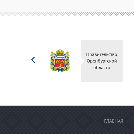
Министерство
Правительство
культуры
Оренбургской
Российской
области
федерации
ГЛАВНАЯ