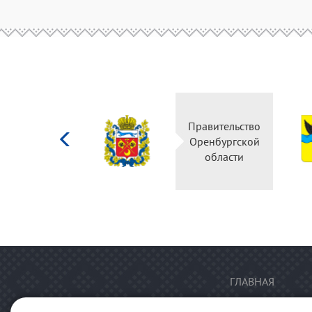
Министерство
Правительство
культуры
Оренбургской
Российской
области
федерации
ГЛАВНАЯ