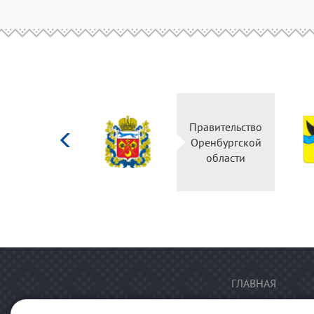
Министерство
Правительство
культуры
Оренбургской
Российской
области
федерации
ГЛАВНАЯ