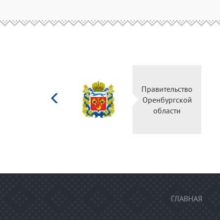
Министерство
Правительство
культуры
Оренбургской
Российской
области
федерации
ГЛАВНАЯ