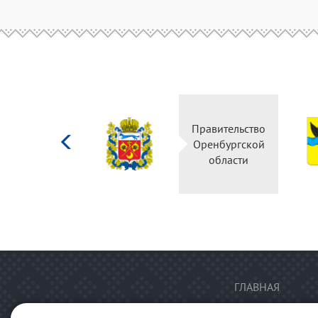
Министерство
Правительство
культуры
Оренбургской
Российской
области
федерации
ГЛАВНАЯ