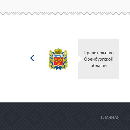
Министерство
Правительство
культуры
Оренбургской
Российской
области
федерации
ГЛАВНАЯ