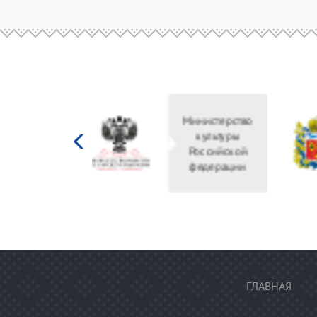
Министерство
культуры
Российской
федерации
ГЛАВНАЯ