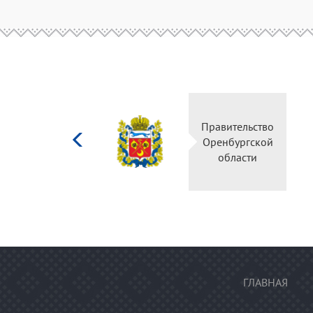
Министерство
Правительство
культуры
Оренбургской
Российской
области
федерации
ГЛАВНАЯ